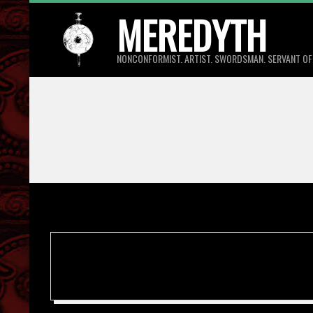
Skip
MEREDYTH
to
content
NONCONFORMIST. ARTIST. SWORDSMAN. SERVANT OF
ART vs ARTIST
2019-
02-