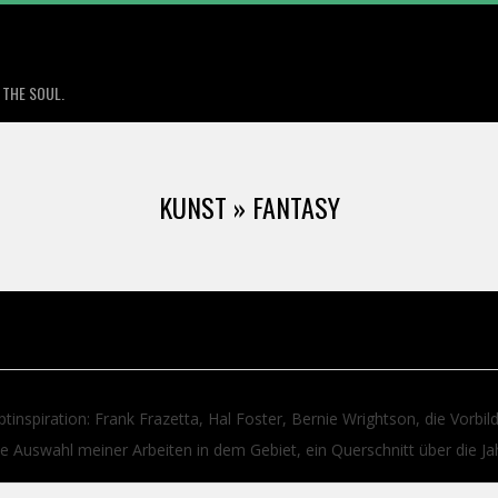
Primary
Navigation
 THE SOUL.
Menu
KUNST »
FANTASY
tinspiration: Frank Frazetta, Hal Foster, Bernie Wrightson, die Vorbil
eine Auswahl meiner Arbeiten in dem Gebiet, ein Querschnitt über die Ja